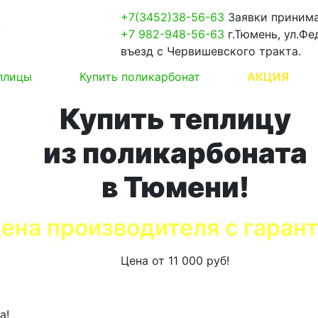
+7(3452)38-56-63
Заявки принима
u
+7 982-948-56-63
г.Тюмень, ул.Фе
въезд с Червишевского тракта.
еплицы
Купить поликарбонат
АКЦИЯ
Купить теплицу
из поликарбоната
в Тюмени!
ена производителя с гарант
Цена от 11 000 руб!
ца уже завтра!
а!