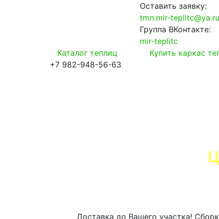
Оставить заявку:
tmn.mir-teplitc@ya.r
Группа ВКонтакте:
mir-teplitc
Каталог теплиц
Купить каркас т
+7 982-948-56-63
Ц
закажи сегодня - тепли
Доставка до Вашего участка! Сборк